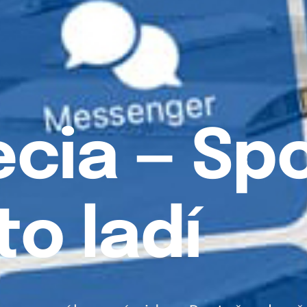
cia — Sp
o ladí