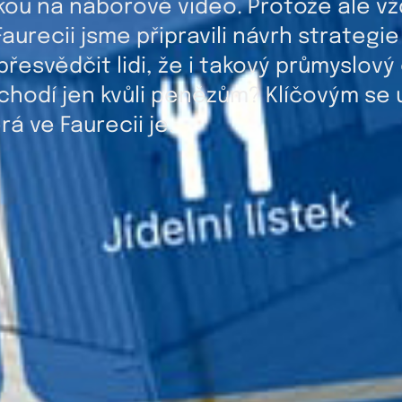
kou na náborové video. Protože ale vž
aurecii jsme připravili návrh strategi
řesvědčit lidi, že i takový průmyslov
nechodí jen kvůli penězům? Klíčovým se
á ve Faurecii je.