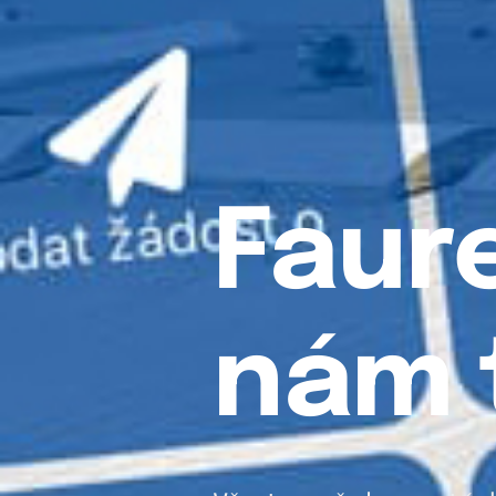
Faure
nám t