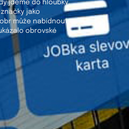
dy jdeme do hloubky,
e značky jako
ý obr může nabídnout
 ukázalo obrovské