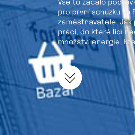
Vše to začalo poptáv
pro první schůzku ve F
zaměstnavatele. Jak p
práci, do které lidí 
množství energie, kter